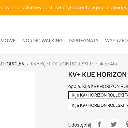
hkolwiek problemów. Jeśli założyłeś konto w poprzedniej 
ZIMOWE
NORDIC WALKING
IMPREGNATY
WYPRZED
NARTOROLEK
KV+ Kije HORIZON ROLLSKI Teleskop Alu
KV+ KIJE HORIZON
opcja: Kije KV+ HORIZON RO
Kije KV+ HORIZON ROLLSKI T
Kije KV+ HORIZON ROLLSKI T
Udostępnij