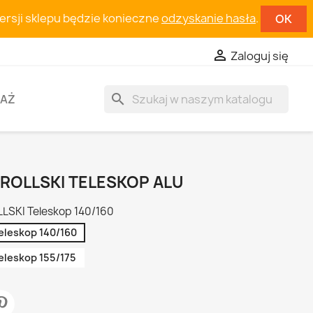
wersji sklepu będzie konieczne
odzyskanie hasła
.
OK

Zaloguj się
search
AŻ
 ROLLSKI TELESKOP ALU
LLSKI Teleskop 140/160
eleskop 140/160
eleskop 155/175