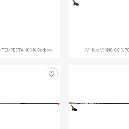
Szybki podgląd
Szybki podglą


je TEMPESTA, 100% Carbon
KV+ Kije VIKING QCD, 70
favorite_border