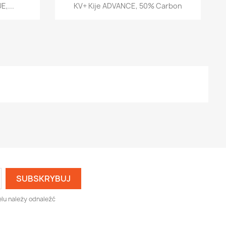
d
Szybki podgląd

,...
KV+ Kije ADVANCE, 50% Carbon
lu należy odnaleźć