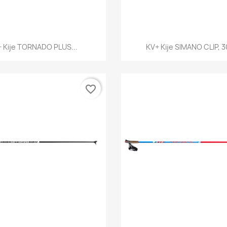
Szybki podgląd
Szybki podglą


 Kije TORNADO PLUS...
KV+ Kije SIMANO CLIP, 3
favorite_border