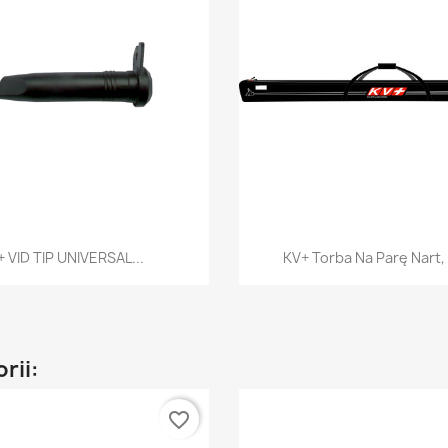
Szybki podgląd
Szybki podgl


 VID TIP UNIVERSAL...
KV+ Torba Na Parę Nart,
rii:
favorite_border