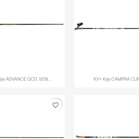
Szybki podgląd
Szybki podglą


ije ADVANCE QCD, 50%...
KV+ Kije CAMPRA CLIP,
favorite_border