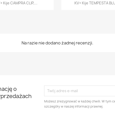
Szybki podgląd
Szybki podglą


+ Kije CAMPRA CLIP,...
KV+ Kije TEMPESTA BLUE
Na razie nie dodano żadnej recenzji.
mację o
yprzedażach
Możesz zrezygnować w każdej chwili. W tym ce
szczegóły w naszej informacji prawnej.