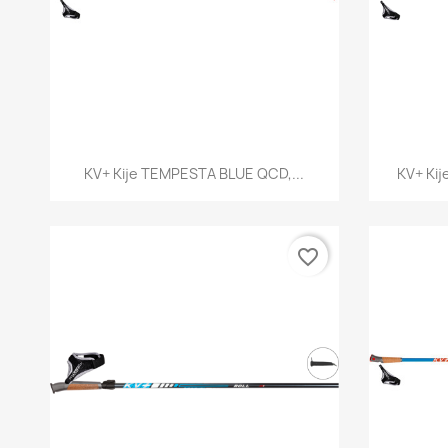
Szybki podgląd

KV+ Kije TEMPESTA BLUE QCD,...
KV+ Ki
favorite_border