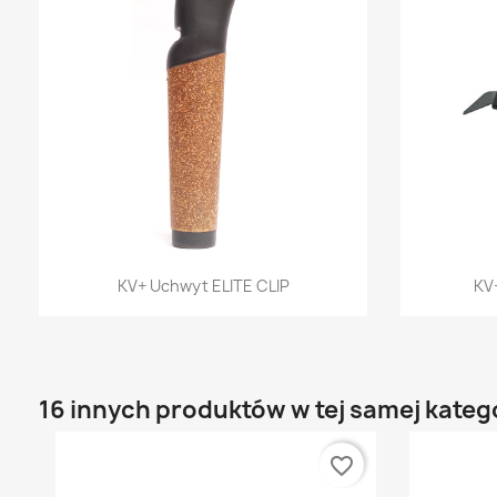
Szybki podgląd

KV+ Uchwyt ELITE CLIP
KV+
16 innych produktów w tej samej katego
favorite_border