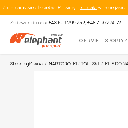
Zmieniamy się dla ciebie. Prosimy o
kontakt
w razie jakic
Zadzwoń do nas:
+48 609 299 252
,
+48 71 372 30 73
O FIRMIE
SPORTY 
Strona główna
NARTOROLKI / ROLLSKI
KIJE DO 