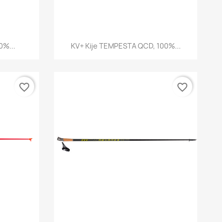
d
Szybki podgląd

0%...
KV+ Kije TEMPESTA QCD, 100%...
favorite_border
favorite_border