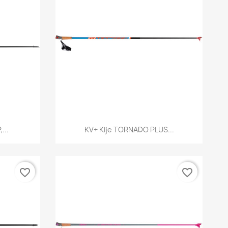
d
Szybki podgląd

...
KV+ Kije TORNADO PLUS...
favorite_border
favorite_border