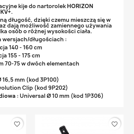
cyjne kije do nartorolek
HORIZON
y
KV+
.
ną długość, dzięki czemu mieszczą się w
raz dają możliwość zamiennego używania
ilka osób o różnej wysokości ciała.
 wersjach/długościach :
acja 140 - 160 cm
cja 155 - 175 cm
um 70-75 w dwóch elementach
p Ø 16,5 mm (kod 3P100)
olution Clip (kod 9P202)
diowa
: Universal Ø 10 mm (kod 1P306)
favorite_border
favorite_border