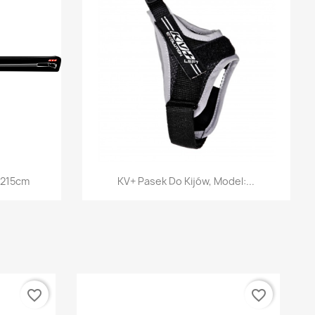
ąd
Szybki podgląd

 215cm
KV+ Pasek Do Kijów, Model:...
favorite_border
favorite_border