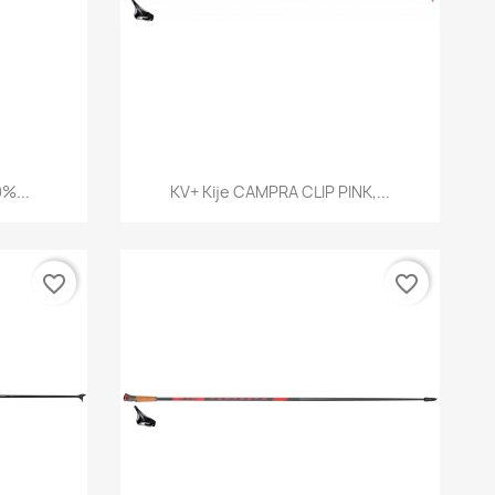
d
Szybki podgląd

%...
KV+ Kije CAMPRA CLIP PINK,...
favorite_border
favorite_border