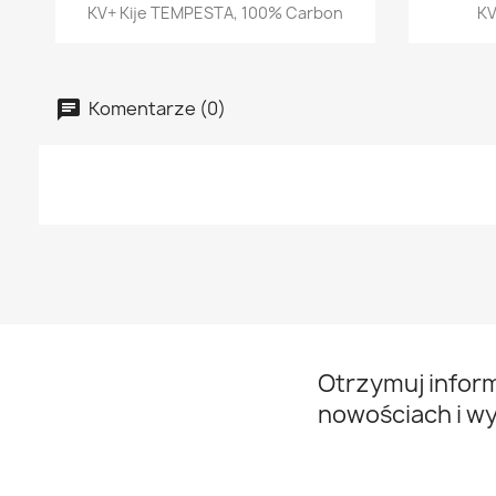
Szybki podgląd

KV+ Kije TEMPESTA, 100% Carbon
KV
Komentarze (0)
Otrzymuj infor
nowościach i w