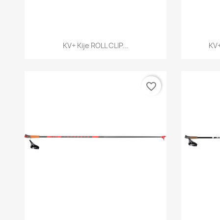
Szybki podgląd

KV+ Kije ROLL CLIP...
KV+
favorite_border