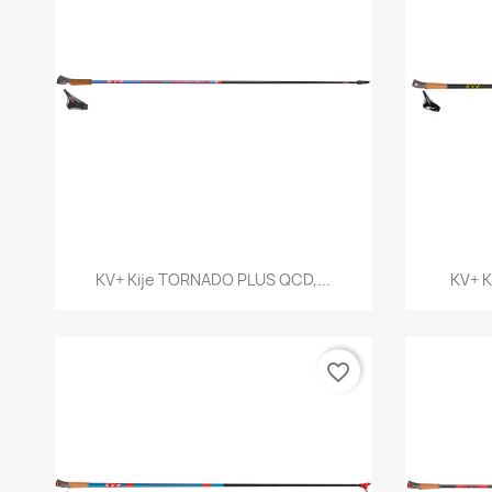
Szybki podgląd

KV+ Kije TORNADO PLUS QCD,...
KV+ K
favorite_border