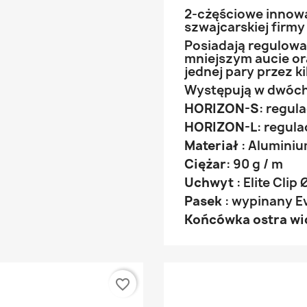
2-cżęściowe innowa
szwajcarskiej firm
Posiadają regulowa
mniejszym aucie o
jednej pary przez k
Występują w dwóch
HORIZON-S
: regul
HORIZON-L
: regula
Materiał
: Alumini
Ciężar
: 90 g / m
Uchwyt
: Elite Cli
Pasek
: wypinany Ev
Końcówka ostra wi
favorite_border