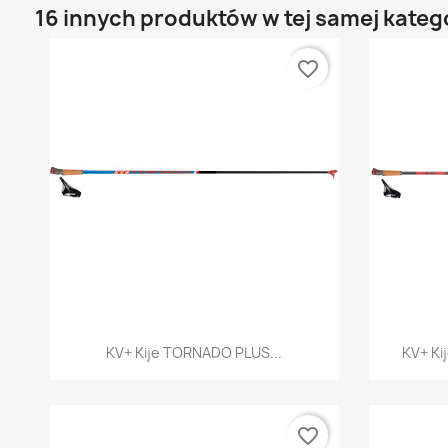
16 innych produktów w tej samej katego
favorite_border
Szybki podgląd

KV+ Kije TORNADO PLUS...
KV+ Ki
favorite_border