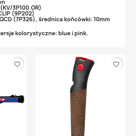
on
 (KV/3P100.OR)
CLIP (9P202)
QCD (7P326), średnica końcówki: 10mm
rsje kolorystyczne: blue i pink.
favorite_border
favorite_border