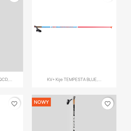
d
Szybki podgląd

CD,...
KV+ Kije TEMPESTA BLUE,...
NOWY
favorite_border
favorite_border