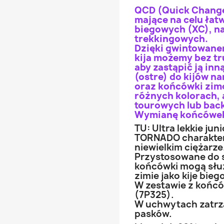
QCD (Quick Change
mające na celu łat
biegowych (XC), na
trekkingowych.
Dzięki gwintowan
kija możemy bez t
aby zastąpić ją in
(ostre) do kijów n
oraz końcówki zimo
różnych kolorach, 
tourowych lub back
Wymianę końcówek u
TU: Ultra lekkie junio
TORNADO charakter
niewielkim ciężarze
Przystosowane do 
końcówki mogą służy
zimie jako kije bie
W zestawie z końcó
(7P325).
W uchwytach zatrz
pasków.