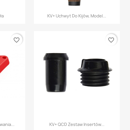
ąd
Szybki podgląd

ła
KV+ Uchwyt Do Kijów, Model...
favorite_border
favorite_border
ąd
Szybki podgląd

ania...
KV+ QCD Zestaw Insertów...