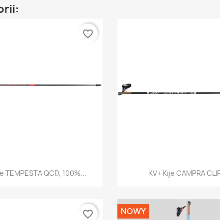
rii:
favorite_border
Szybki podgląd
Szybki podglą


je TEMPESTA QCD, 100%...
KV+ Kije CAMPRA CLIP,
NOWY
favorite_border