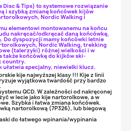
 Disc & Tips) to systemowe rozwiązanie
wą i szybką zmianę końcówek kijów
rtorolkowych, Nordic Walking i
emu elementowi montowanemu na końcu
rudu nakręcać/odkręcać daną końcówkę,
ną. Do dyspozycji mamy końcówki letnie
artorolkowych, Nordic Walking, trekking
we (talerzyki) różnej wielkości i w
a także końcówkę do kijków ski-
 country.
łatwia specjalny, niewielki klucz.
rskie kije najwyższej klasy !!! Kije z linii
yzuje wyjątkowa twardość przy bardzo
.
systemu QCD. W zależności od nakręconej
ć w lecie jako kije nartorolkowe, a w
gowe. Szybka i łatwa zmiana końcówek.
wką nartorolkową (7P326), lub biegową
aski do łatwego wpinania/wypinania