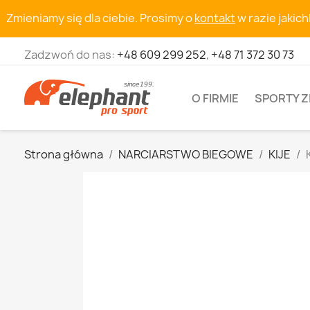
Zmieniamy się dla ciebie. Prosimy o
kontakt
w razie jakic
Zadzwoń do nas:
+48 609 299 252
,
+48 71 372 30 73
O FIRMIE
SPORTY 
Strona główna
NARCIARSTWO BIEGOWE
KIJE