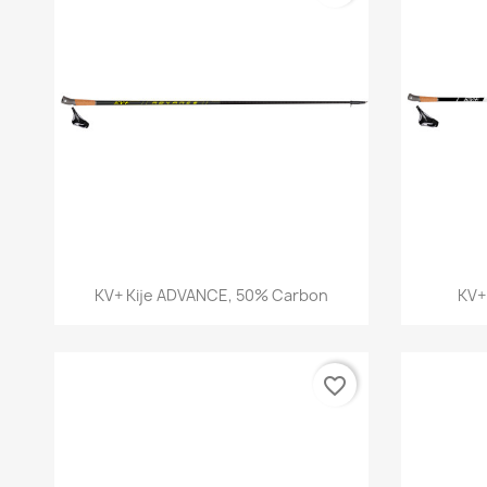
Szybki podgląd

KV+ Kije ADVANCE, 50% Carbon
KV+ 
favorite_border