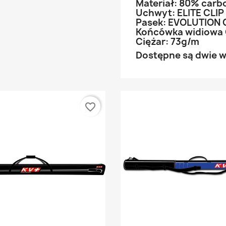
Materiał: 80% carb
Uchwyt: ELITE CLIP
Pasek: EVOLUTION 
Końcówka widiowa 
Ciężar: 73g/m
Dostępne są dwie we
favorite_border