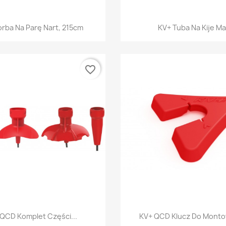
Szybki podgląd
Szybki podgl


orba Na Parę Nart, 215cm
KV+ Tuba Na Kije Ma
favorite_border
Szybki podgląd
Szybki podgl


QCD Komplet Części...
KV+ QCD Klucz Do Montow