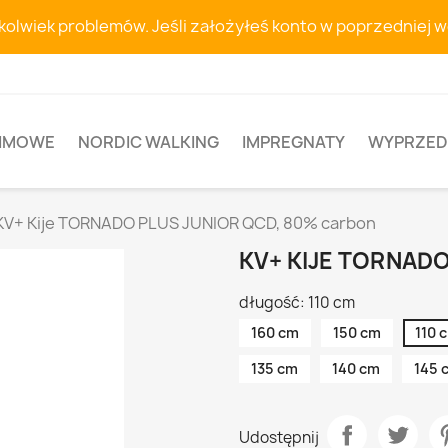
hkolwiek problemów. Jeśli założyłeś konto w poprzedniej 
ZIMOWE
NORDIC WALKING
IMPREGNATY
WYPRZED
KV+ Kije TORNADO PLUS JUNIOR QCD, 80% carbon
KV+ KIJE TORNAD
długość: 110 cm
160 cm
150 cm
110 
135 cm
140 cm
145 
Udostępnij