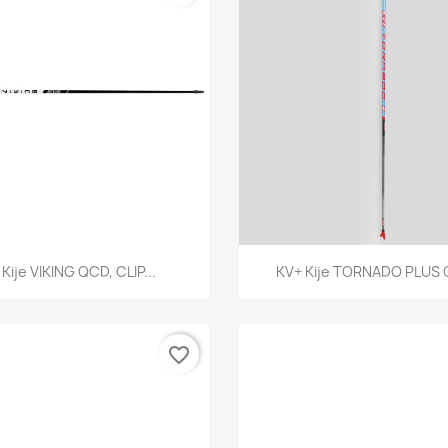
Szybki podgląd
Szybki podglą


Kije VIKING QCD, CLIP...
KV+ Kije TORNADO PLUS Q
favorite_border