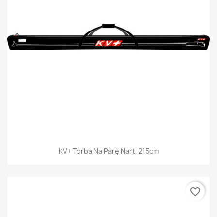
KV+ Torba Na Parę Nart, 215cm
favorite_border