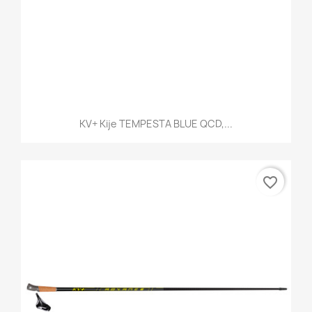
KV+ Kije TEMPESTA BLUE QCD,...
favorite_border