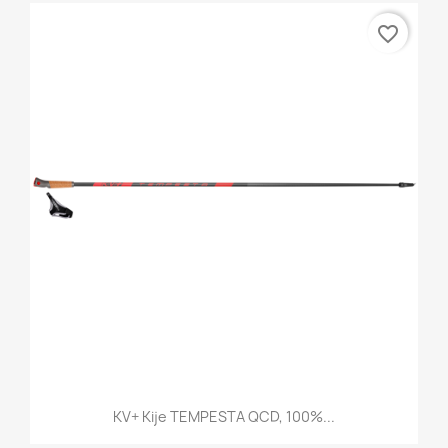
favorite_border
KV+ Kije TEMPESTA QCD, 100%...