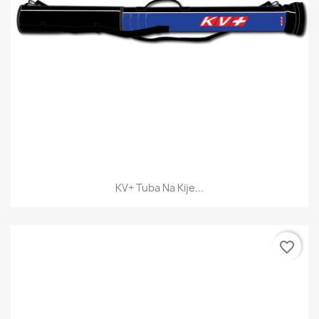
KV+ Tuba Na Kije...
favorite_border