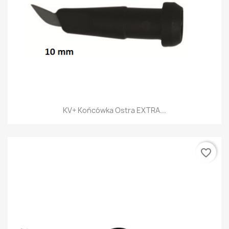
KV+ Końcówka Ostra EXTRA...
favorite_border