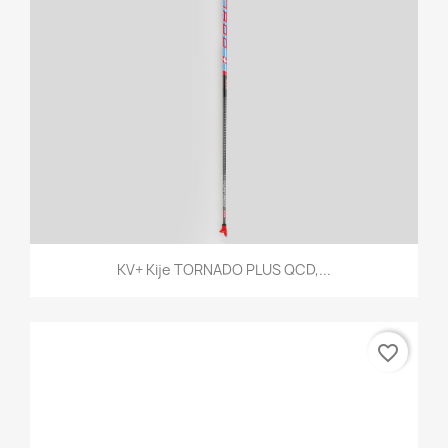
KV+ Kije TORNADO PLUS QCD,...
favorite_border