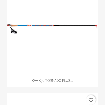
KV+ Kije TORNADO PLUS...
favorite_border