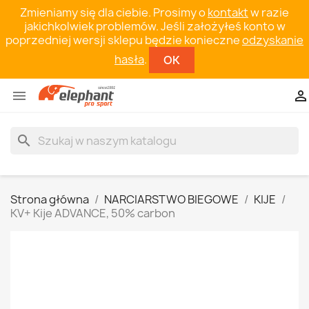
Zmieniamy się dla ciebie. Prosimy o
kontakt
w razie
jakichkolwiek problemów. Jeśli założyłeś konto w
poprzedniej wersji sklepu będzie konieczne
odzyskanie
hasła
.
OK


search
Strona główna
NARCIARSTWO BIEGOWE
KIJE
KV+ Kije ADVANCE, 50% carbon