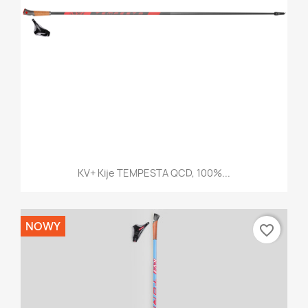
KV+ Kije TEMPESTA QCD, 100%...
NOWY
favorite_border