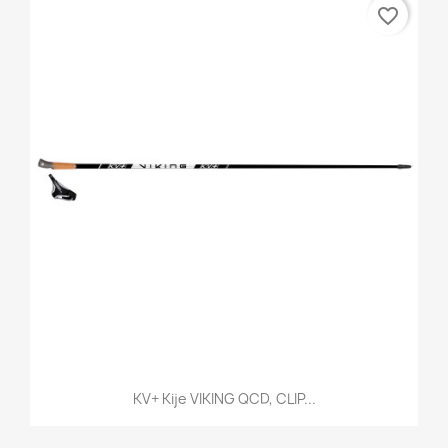
favorite_border
KV+ Kije VIKING QCD, CLIP...