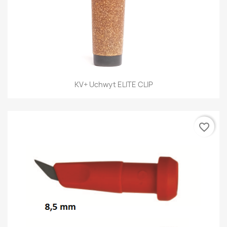
KV+ Uchwyt ELITE CLIP
favorite_border