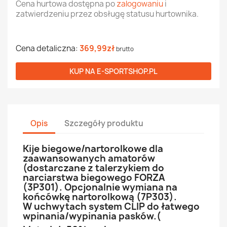
Cena hurtowa dostępna po
zalogowaniu
i
zatwierdzeniu przez obsługę statusu hurtownika.
Cena detaliczna:
369,99zł
brutto
KUP NA
E-SPORTSHOP.PL
Opis
Szczegóły produktu
Kije biegowe/nartorolkowe dla
zaawansowanych amatorów
(dostarczane z talerzykiem do
narciarstwa biegowego FORZA
(3P301). Opcjonalnie wymiana na
końcówkę nartorolkową (7P303).
W uchwytach system CLIP do łatwego
wpinania/wypinania pasków.(