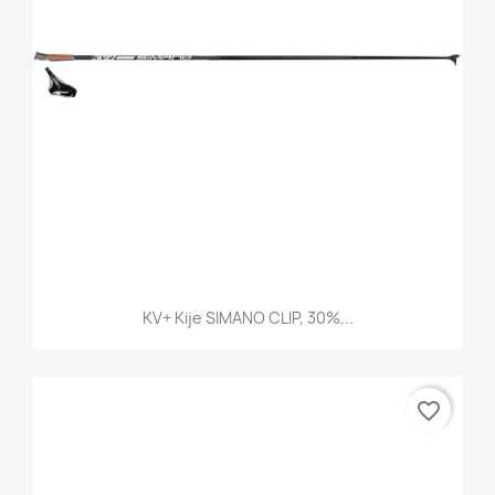
KV+ Kije SIMANO CLIP, 30%...
favorite_border