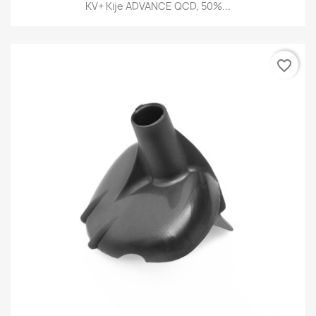
KV+ Kije ADVANCE QCD, 50%...
favorite_border