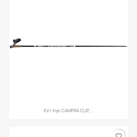
KV+ Kije CAMPRA CLIP,...
favorite_border