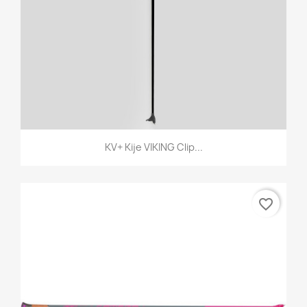
KV+ Kije VIKING Clip...
favorite_border