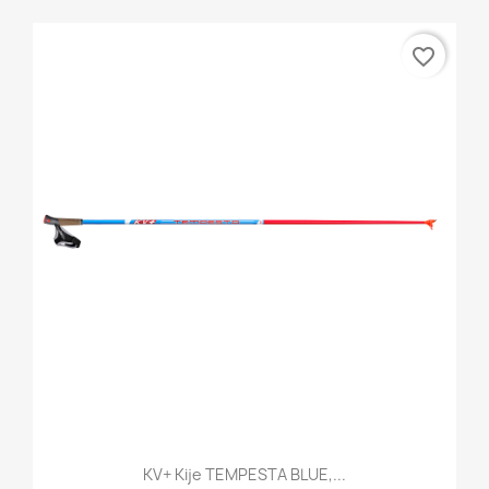
favorite_border
KV+ Kije TEMPESTA BLUE,...