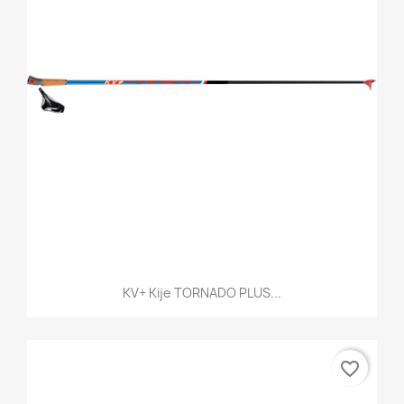
KV+ Kije TORNADO PLUS...
favorite_border