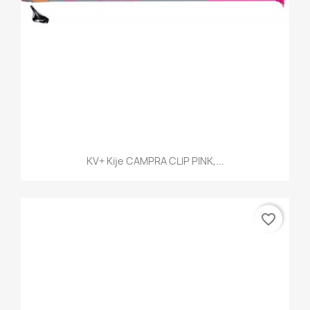
KV+ Kije CAMPRA CLIP PINK,...
favorite_border