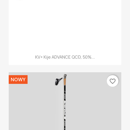
KV+ Kije ADVANCE QCD, 50%...
NOWY
favorite_border