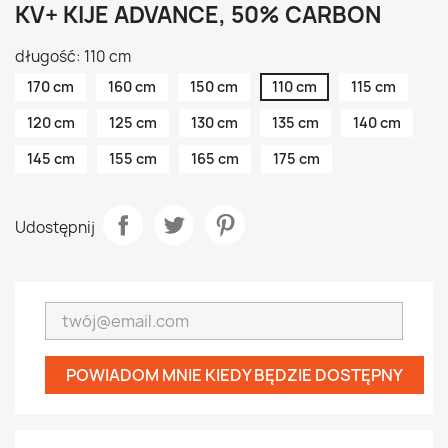
KV+ KIJE ADVANCE, 50% CARBON
długość: 110 cm
170 cm
160 cm
150 cm
110 cm
115 cm
120 cm
125 cm
130 cm
135 cm
140 cm
145 cm
155 cm
165 cm
175 cm
Udostępnij
POWIADOM MNIE KIEDY BĘDZIE DOSTĘPNY