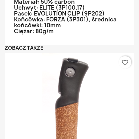
Materiał: 50% carbon
Uchwyt: ELITE (3P100.17)
Pasek: EVOLUTION CLIP (9P202)
Końcówka: FORZA (3P301), średnica
końcówki: 10mm
Ciężar: 80g/m
ZOBACZ TAKŻE
favorite_border