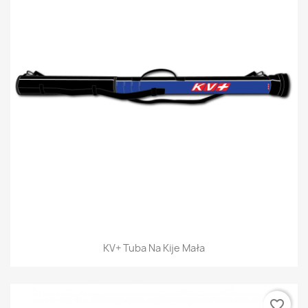
KV+ Tuba Na Kije Mała
favorite_border