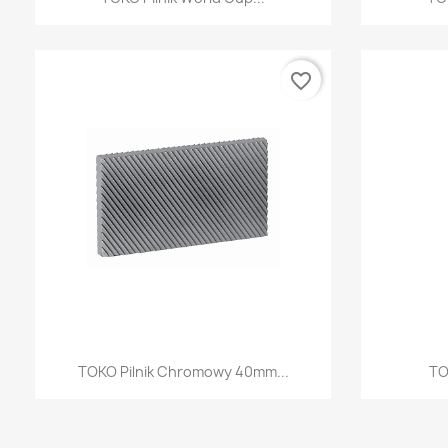
favorite_border
Szybki podgląd

TOKO Pilnik Chromowy 40mm...
TO