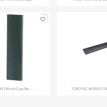
favorite_border
Szybki podgląd
Szybki podgl


KO World Cup File -...
TOKO FILE WORLD CUP 