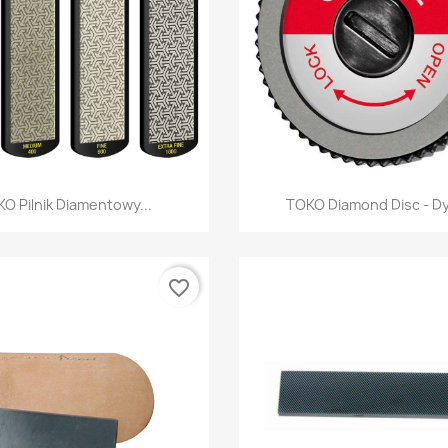
Szybki podgląd
Szybki podglą


O Pilnik Diamentowy...
TOKO Diamond Disc - Dys
favorite_border