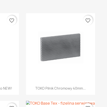
favorite_border
favorite_border
d
Szybki podgląd

ko NEW!
TOKO Pilnik Chromowy 40mm...