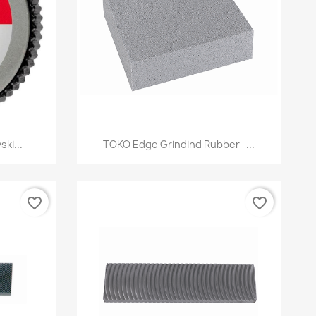
d
Szybki podgląd

ki...
TOKO Edge Grindind Rubber -...
favorite_border
favorite_border