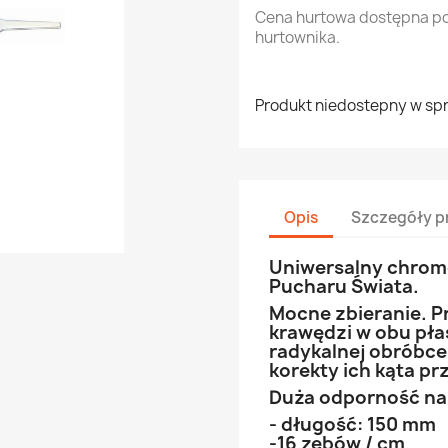
Cena hurtowa dostępna p
hurtownika.
Produkt niedostepny w sp
Opis
Szczegóły p
Uniwersalny chrom
Pucharu Świata.
Mocne zbieranie. P
krawędzi w obu płas
radykalnej obróbce
korekty ich kąta p
Duża odporność na 
- długość: 150 mm
-16 zębów / cm