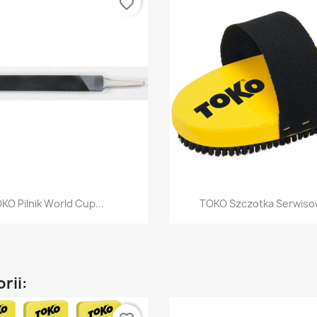
favorite_border
Szybki podgląd
Szybki podglą


KO Pilnik World Cup...
TOKO Szczotka Serwisow
rii: