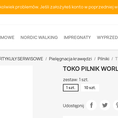
hkolwiek problemów. Jeśli założyłeś konto w poprzedniej 
ZIMOWE
NORDIC WALKING
IMPREGNATY
WYPRZED
RTYKUŁY SERWISOWE
Pielęgnacja krawędzi
Pilniki
T
TOKO PILNIK WOR
zestaw: 1 szt.
1 szt.
10 szt.
Udostępnij