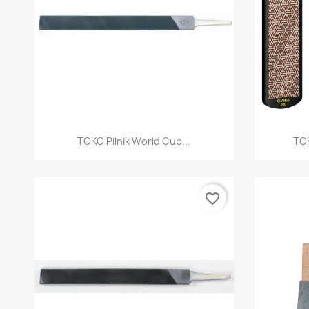
Szybki podgląd

TOKO Pilnik World Cup...
TOK
favorite_border