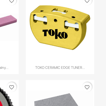
favorite_border
favorite_border
d
Szybki podgląd

lny...
TOKO CERAMIC EDGE TUNER...
favorite_border
favorite_border