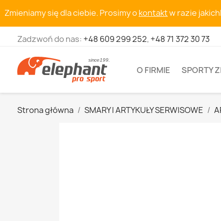
Zmieniamy się dla ciebie. Prosimy o
kontakt
w razie jakic
Zadzwoń do nas:
+48 609 299 252
,
+48 71 372 30 73
O FIRMIE
SPORTY 
Strona główna
SMARY I ARTYKUŁY SERWISOWE
A