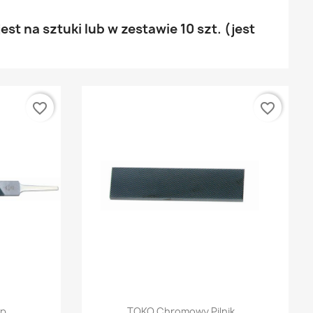
st na sztuki lub w zestawie 10 szt. (jest
favorite_border
favorite_border
ąd
Szybki podgląd

p...
TOKO Chromowy Pilnik...