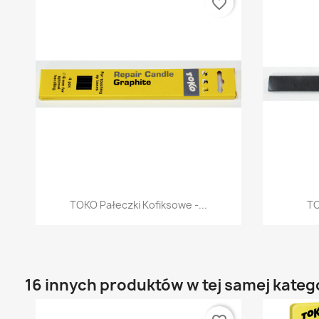
favorite_border
Szybki podgląd

TOKO Pałeczki Kofiksowe -...
TO
16 innych produktów w tej samej katego