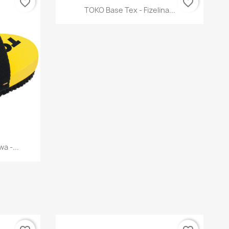
favorite_border
favorite_border
Szybki podgląd

TOKO Base Tex - Fizelina...
d
a -...