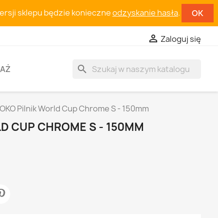
wersji sklepu będzie konieczne
odzyskanie hasła
.
OK

Zaloguj się
search
AŻ
OKO Pilnik World Cup Chrome S - 150mm
LD CUP CHROME S - 150MM