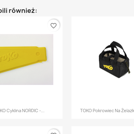
pili również:
favorite_border
Szybki podgląd
Szybki podglą


KO Cyklina NORDIC -...
TOKO Pokrowiec Na Żelaz