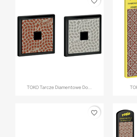
favorite_border
Szybki podgląd

TOKO Tarcze Diamentowe Do...
TOK
favorite_border