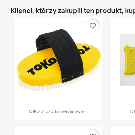
Klienci, którzy zakupili ten produkt, ku
favorite_border
Szybki podgląd

TOKO Szczotka Serwisowa -...
TO