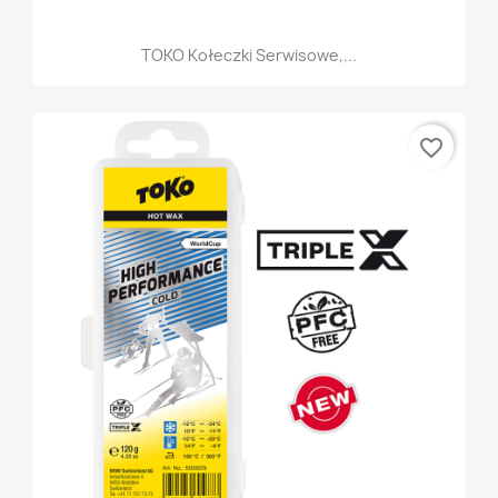
TOKO Kołeczki Serwisowe,...
favorite_border