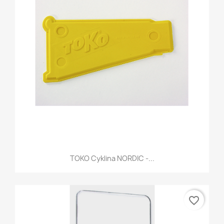
TOKO Cyklina NORDIC -...
favorite_border