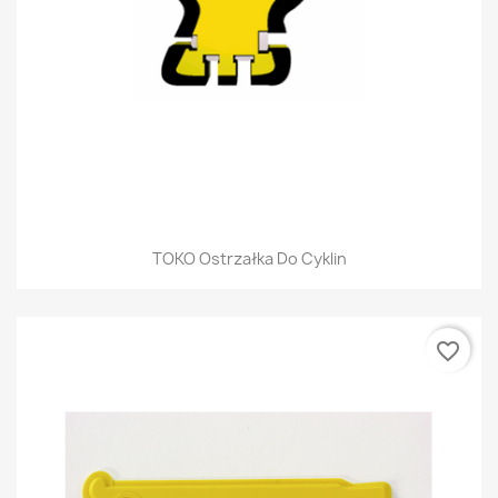
TOKO Ostrzałka Do Cyklin
favorite_border