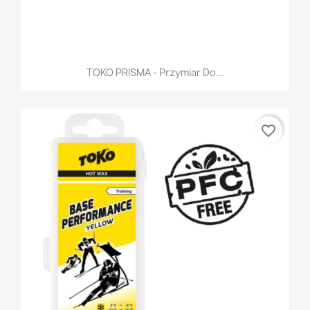
TOKO PRISMA - Przymiar Do...
favorite_border