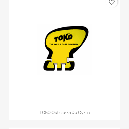
favorite_border
TOKO Ostrzałka Do Cyklin