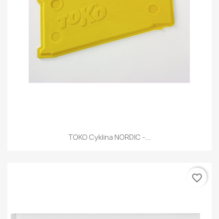
TOKO Cyklina NORDIC -...
favorite_border