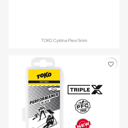
TOKO Cyklina Plexi 5mm
favorite_border