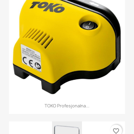
TOKO Profesjonalna...
favorite_border