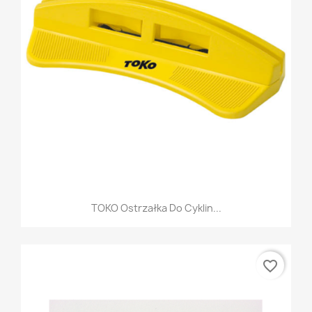
TOKO Ostrzałka Do Cyklin...
favorite_border