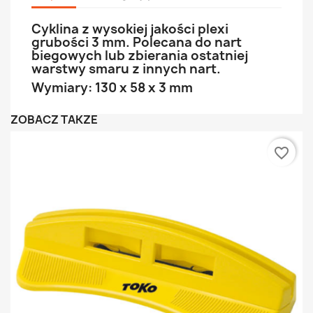
Cyklina z wysokiej jakości plexi
grubości 3 mm. Polecana do nart
biegowych lub zbierania ostatniej
warstwy smaru z innych nart.
Wymiary: 130 x 58 x 3 mm
ZOBACZ TAKŻE
favorite_border