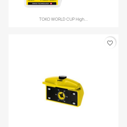
TOKO WORLD CUP High...
favorite_border