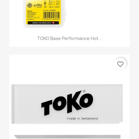
TOKO Base Performance Hot...
favorite_border