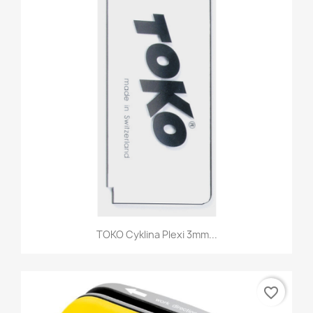
TOKO Cyklina Plexi 3mm...
favorite_border