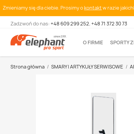
Zmieniamy się dla ciebie. Prosimy o
kontakt
w razie jakic
Zadzwoń do nas:
+48 609 299 252
,
+48 71 372 30 73
O FIRMIE
SPORTY 
Strona główna
SMARY I ARTYKUŁY SERWISOWE
A