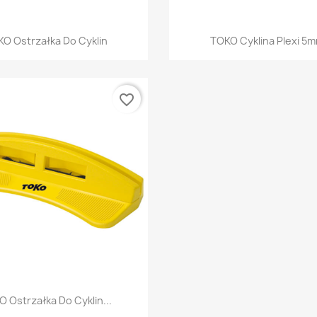
Szybki podgląd
Szybki podglą


O Ostrzałka Do Cyklin
TOKO Cyklina Plexi 5m
favorite_border
Szybki podgląd

 Ostrzałka Do Cyklin...