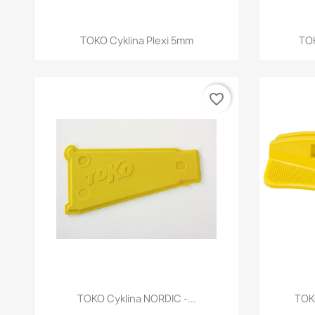
Szybki podgląd

TOKO Cyklina Plexi 5mm
TOK
favorite_border
Szybki podgląd

TOKO Cyklina NORDIC -...
TOKO