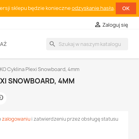
wersji sklepu będzie konieczne
odzyskanie hasła
.
OK

Zaloguj się
search
AŻ
KO Cyklina Plexi Snowboard, 4mm
EXI SNOWBOARD, 4MM
o
zalogowaniu
i zatwierdzeniu przez obsługę statusu