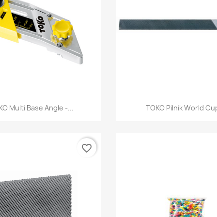
Szybki podgląd
Szybki podglą


O Multi Base Angle -...
TOKO Pilnik World Cup
favorite_border