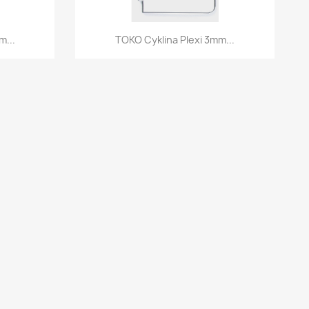
d
Szybki podgląd

m...
TOKO Cyklina Plexi 3mm...