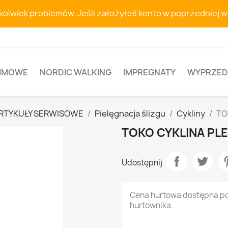
hkolwiek problemów. Jeśli założyłeś konto w poprzedniej 
ZIMOWE
NORDIC WALKING
IMPREGNATY
WYPRZED
RTYKUŁY SERWISOWE
Pielęgnacja ślizgu
Cykliny
TO
TOKO CYKLINA PL
Udostępnij
Cena hurtowa dostępna p
hurtownika.