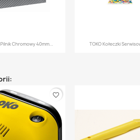
Szybki podgląd
Szybki podglą


Pilnik Chromowy 40mm...
TOKO Kołeczki Serwisow
rii:
favorite_border