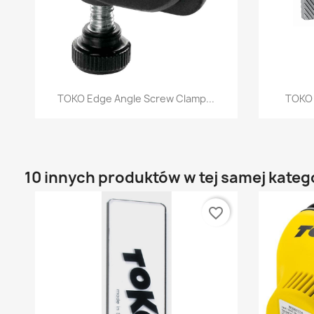
Szybki podgląd

TOKO Edge Angle Screw Clamp...
TOKO 
10 innych produktów w tej samej katego
favorite_border