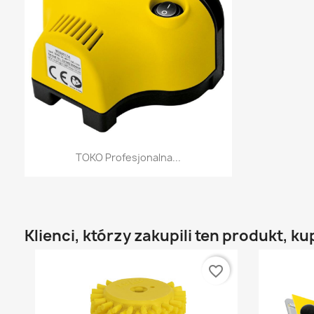
Szybki podgląd

TOKO Profesjonalna...
Klienci, którzy zakupili ten produkt, ku
favorite_border