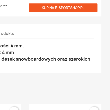
brutto
KUP NA
E-SPORTSHOP.PL
roduktu
bości 4 mm.
x 4 mm
do desek snowboardowych oraz szerokich