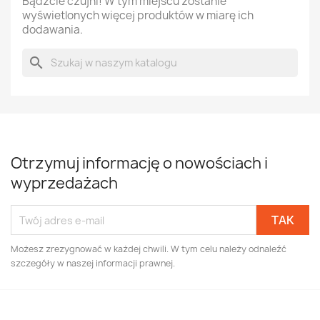
Bądźcie czujni! W tym miejscu zostanie
wyświetlonych więcej produktów w miarę ich
dodawania.
search
Otrzymuj informację o nowościach i
wyprzedażach
Możesz zrezygnować w każdej chwili. W tym celu należy odnaleźć
szczegóły w naszej informacji prawnej.