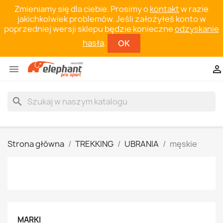
Zmieniamy się dla ciebie. Prosimy o
kontakt
w razie
jakichkolwiek problemów. Jeśli założyłeś konto w
poprzedniej wersji sklepu będzie konieczne
odzyskanie
hasła
.
OK


search
Strona główna
TREKKING
UBRANIA
męskie
MARKI