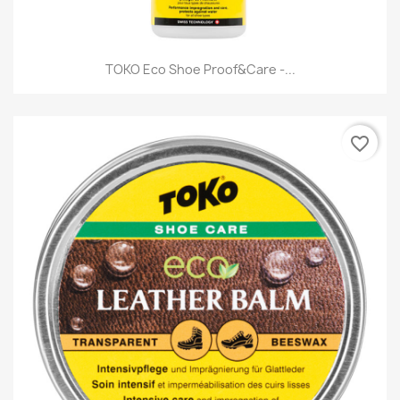
TOKO Eco Shoe Proof&Care -...
favorite_border