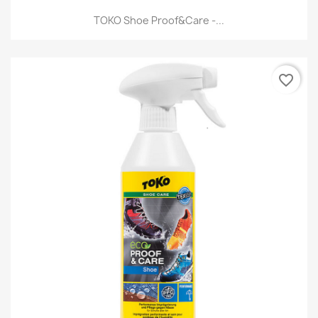
TOKO Shoe Proof&Care -...
favorite_border