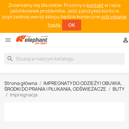
Zmieniamy się dla ciebie. Prosimy o
kontakt
w razie
jakichkolwiek problemów. Jeśli założyłeś konto w
poprzedniej wersji sklepu będzie konieczne
odzyskanie
hasła
.
OK


search
Strona główna
IMPREGNATY DO ODZIEŻY I OBUWIA,
ŚRODKI DO PRANIA I PŁUKANIA, ODŚWIEŻACZE
BUTY
Impregnacja