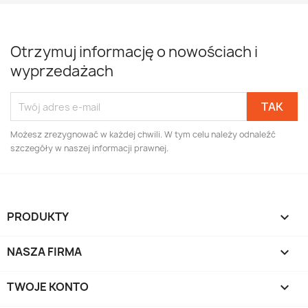
Otrzymuj informację o nowościach i
wyprzedażach
Możesz zrezygnować w każdej chwili. W tym celu należy odnaleźć
szczegóły w naszej informacji prawnej.
PRODUKTY

NASZA FIRMA

TWOJE KONTO
