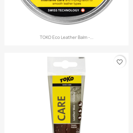
TOKO Eco Leather Balm -...
favorite_border