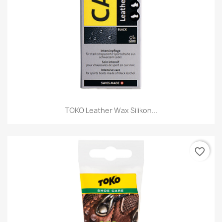
TOKO Leather Wax Silikon...
favorite_border