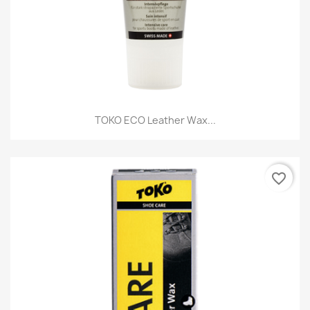
TOKO ECO Leather Wax...
favorite_border