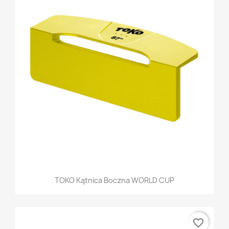
TOKO Kątnica Boczna WORLD CUP
favorite_border