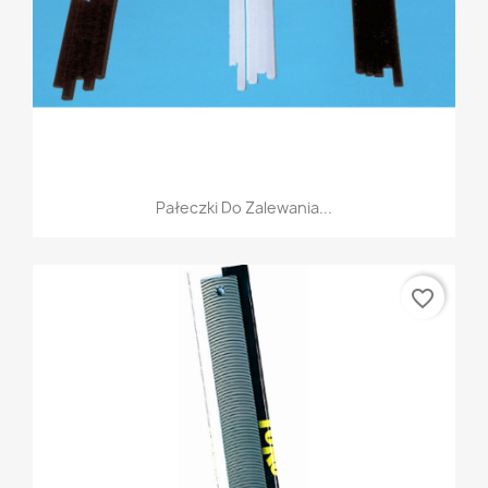
Pałeczki Do Zalewania...
favorite_border