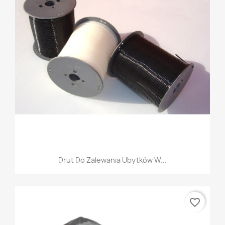
Drut Do Zalewania Ubytków W...
favorite_border