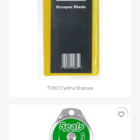
TOKO Cyklina Stalowa
favorite_border