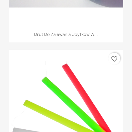
Drut Do Zalewania Ubytków W...
favorite_border