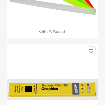
Kofiks W Paskach
favorite_border