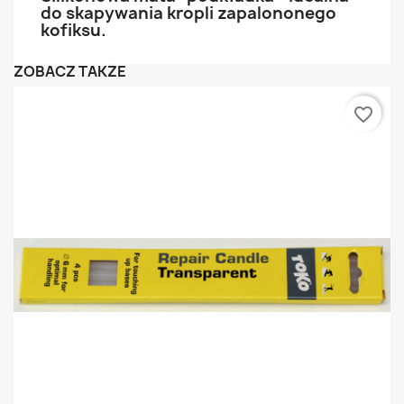
do skapywania kropli zapalononego
kofiksu.
ZOBACZ TAKŻE
favorite_border