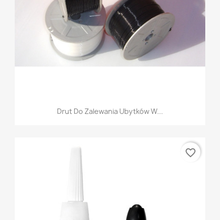
Drut Do Zalewania Ubytków W...
favorite_border