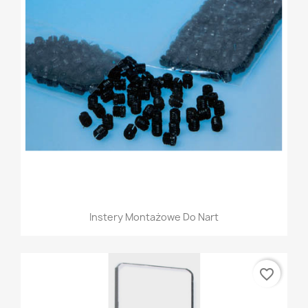
Instery Montażowe Do Nart
favorite_border