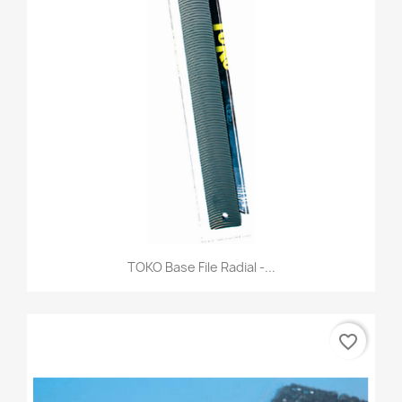
TOKO Base File Radial -...
favorite_border