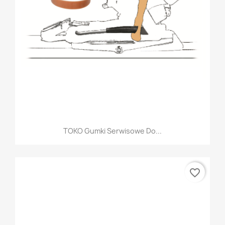
TOKO Gumki Serwisowe Do...
favorite_border