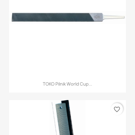
TOKO Pilnik World Cup...
favorite_border