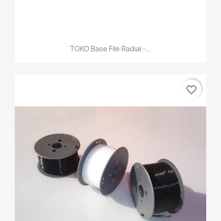
TOKO Base File Radial -...
favorite_border