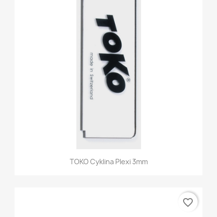
TOKO Cyklina Plexi 3mm
favorite_border