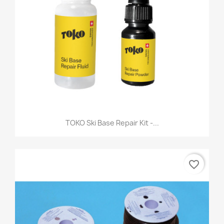
TOKO Ski Base Repair Kit -...
favorite_border