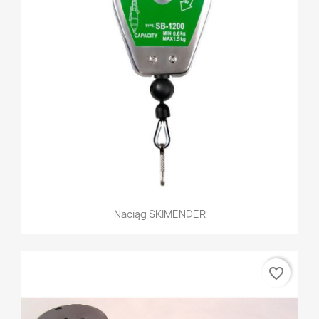
Naciąg SKIMENDER
favorite_border