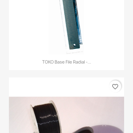
TOKO Base File Radial -...
favorite_border