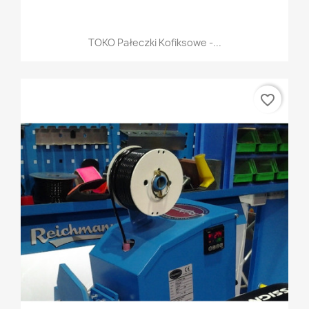
TOKO Pałeczki Kofiksowe -...
favorite_border