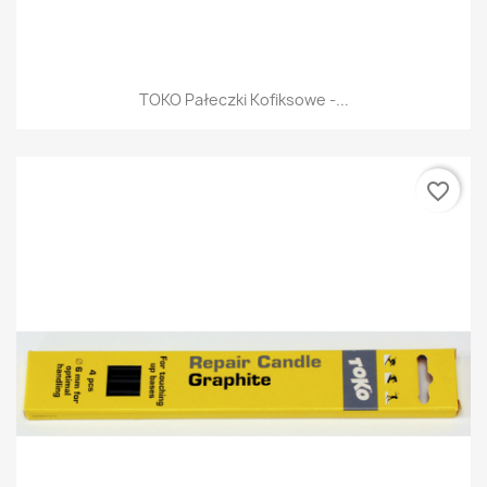
TOKO Pałeczki Kofiksowe -...
favorite_border