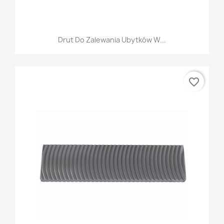
Drut Do Zalewania Ubytków W...
favorite_border