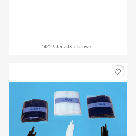
TOKO Pałeczki Kofiksowe -...
favorite_border