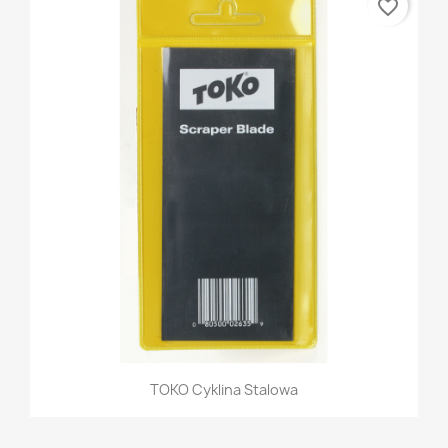
favorite_border
TOKO Cyklina Stalowa