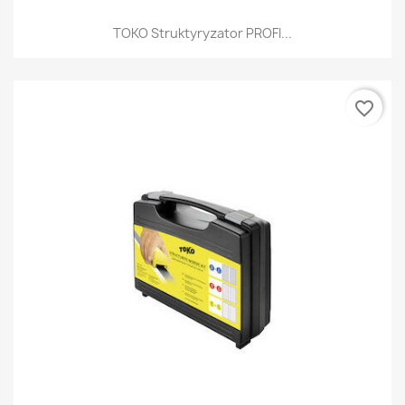
TOKO Struktyryzator PROFI...
favorite_border