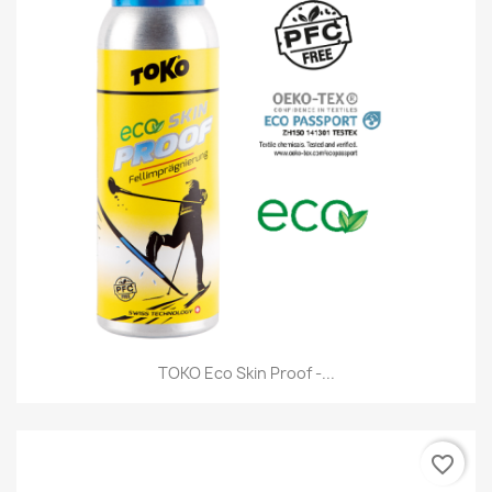
TOKO Eco Skin Proof -...
favorite_border