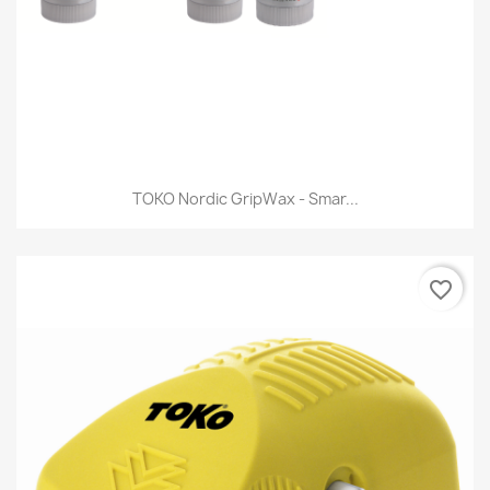
TOKO Nordic GripWax - Smar...
favorite_border