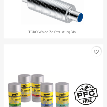
TOKO Walce Ze Strukturą Dla...
favorite_border