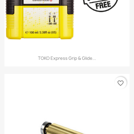
TOKO Express Grip & Glide...
favorite_border