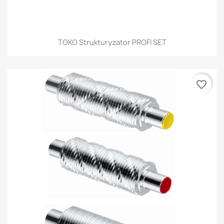
TOKO Strukturyzator PROFI SET
favorite_border