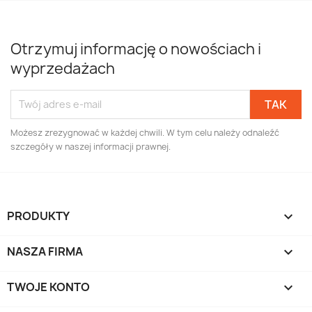
Otrzymuj informację o nowościach i
wyprzedażach
Możesz zrezygnować w każdej chwili. W tym celu należy odnaleźć
szczegóły w naszej informacji prawnej.
PRODUKTY

NASZA FIRMA

TWOJE KONTO
