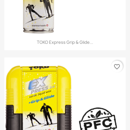
TOKO Express Grip & Glide...
favorite_border