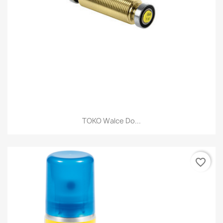
TOKO Walce Do...
favorite_border