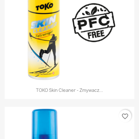
TOKO Skin Cleaner - Zmywacz...
favorite_border