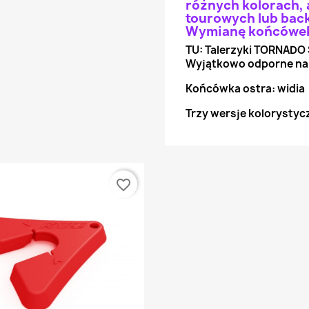
różnych kolorach, 
tourowych lub back
Wymianę końcówek u
TU: Talerzyki TORNADO 
Wyjątkowo odporne na n
Końcówka ostra: widia
Trzy wersje kolorysty
favorite_border