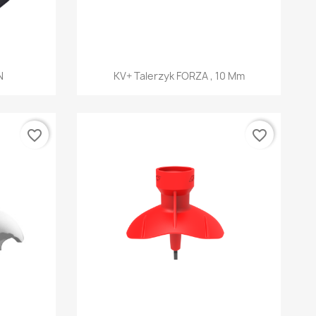
d
Szybki podgląd

N
KV+ Talerzyk FORZA , 10 Mm
favorite_border
favorite_border