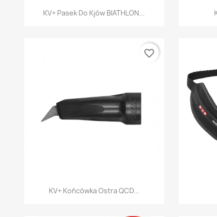
Szybki podgląd

KV+ Pasek Do Kjów BIATHLON...
favorite_border
Szybki podgląd

KV+ Końcówka Ostra QCD...