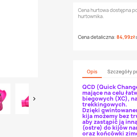
Cena hurtowa dostępna p
hurtownika.
Cena detaliczna:
84,99zł
Opis
Szczegóły p
QCD (Quick Change
mające na celu łat
biegowych (XC), na

trekkingowych.
Dzięki gwintowan
kija możemy bez t
aby zastąpić ją in
(ostre) do kijów n
oraz końcówki zimo