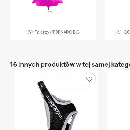
Szybki podgląd

KV+ Talerzyk TORNADO BIG
KV+ QC
16 innych produktów w tej samej katego
favorite_border