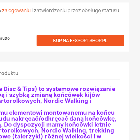
o
zalogowaniu
i zatwierdzeniu przez obsługę statusu
brutto
KUP NA
E-SPORTSHOP.PL
roduktu
 Disc & Tips) to systemowe rozwiązanie
wą i szybką zmianę końcówek kijów
rtorolkowych, Nordic Walking i
emu elementowi montowanemu na końcu
rudu nakręcać/odkręcać daną końcówkę,
ną. Do dyspozycji mamy końcówki letnie
artorolkowych, Nordic Walking, trekking
we (talerzyki) różnej wielkości i w