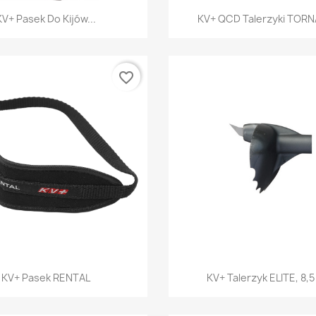
Szybki podgląd
Szybki podglą


KV+ Pasek Do Kijów...
KV+ QCD Talerzyki TORN
favorite_border
Szybki podgląd
Szybki podglą


KV+ Pasek RENTAL
KV+ Talerzyk ELITE, 8,