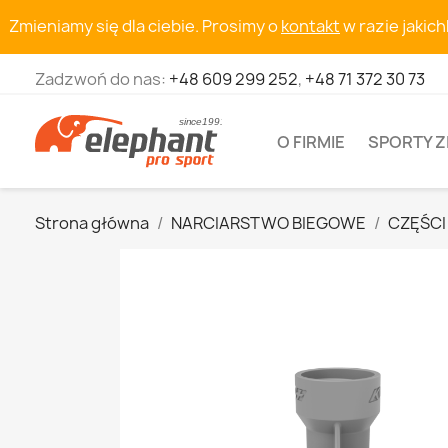
Zmieniamy się dla ciebie. Prosimy o
kontakt
w razie jakic
Zadzwoń do nas:
+48 609 299 252
,
+48 71 372 30 73
O FIRMIE
SPORTY 
Strona główna
NARCIARSTWO BIEGOWE
CZĘŚCI