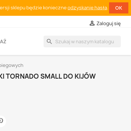
wersji sklepu będzie konieczne
odzyskanie hasła
.
OK

Zaloguj się
search
AŻ
 biegowych
KI TORNADO SMALL DO KIJÓW