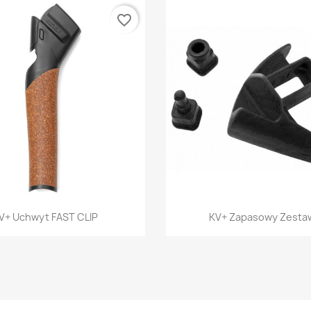
favorite_border
Szybki podgląd
Szybki podglą


V+ Uchwyt FAST CLIP
KV+ Zapasowy Zestaw