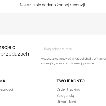
Na razie nie dodano żadnej recenzji.
mację o
yprzedażach
Możesz zrezygnować w każdej chwili. W tym ce
szczegóły w naszej informacji prawnej.
RMA
TWOJE KONTO
watności
Order tracking
Zaloguj się
mi
Utwórz konto