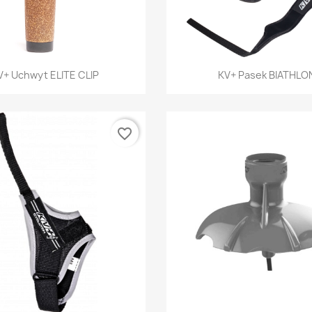
Szybki podgląd
Szybki podglą


V+ Uchwyt ELITE CLIP
KV+ Pasek BIATHLO
favorite_border