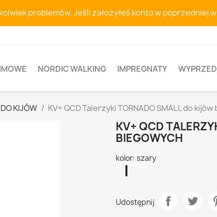
hkolwiek problemów. Jeśli założyłeś konto w poprzedniej 
ZIMOWE
NORDIC WALKING
IMPREGNATY
WYPRZED
 DO KIJÓW
KV+ QCD Talerzyki TORNADO SMALL do kijów
KV+ QCD TALERZY
BIEGOWYCH
kolor: szary
szary
pomarańczowy
różowy
Udostępnij