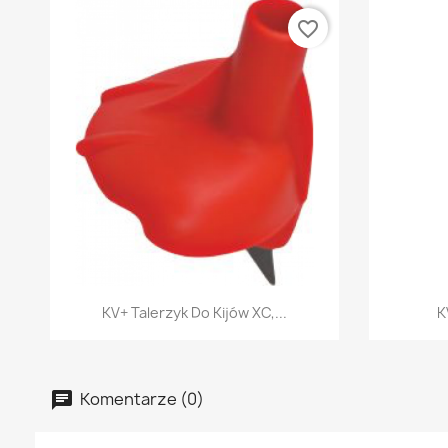
favorite_border
Szybki podgląd

KV+ Talerzyk Do Kijów XC,...
K
Komentarze (0)