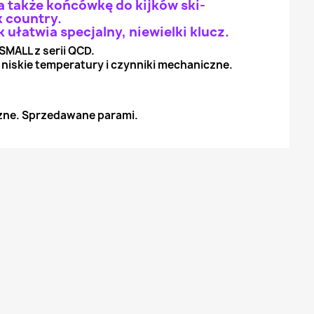
a także końcówkę do kijków ski-
 country.
łatwia specjalny, niewielki klucz.
SMALL z serii QCD.
iskie temperatury i czynniki mechaniczne.
czne. Sprzedawane parami.