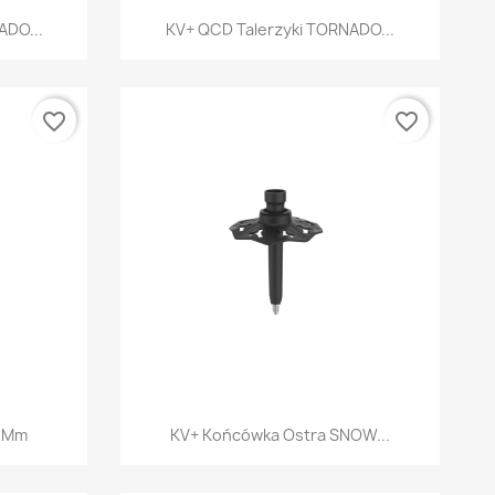
d
Szybki podgląd

ADO...
KV+ QCD Talerzyki TORNADO...
favorite_border
favorite_border
d
Szybki podgląd

5 Mm
KV+ Końcówka Ostra SNOW...