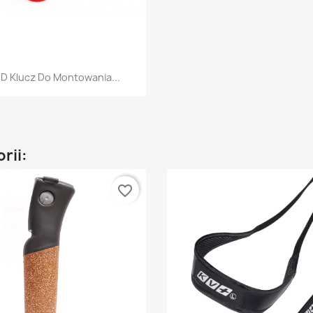
Szybki podgląd

D Klucz Do Montowania...
rii:
favorite_border