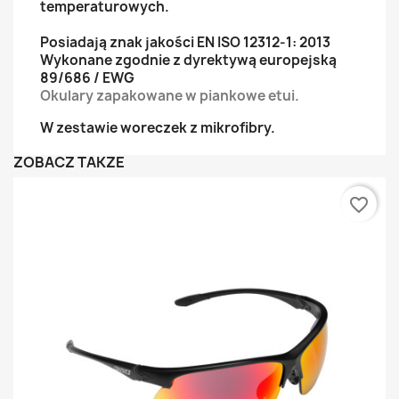
temperaturowych.
Posiadają znak jakości EN ISO 12312-1: 2013
Wykonane zgodnie z dyrektywą europejską
89/686 / EWG
Okulary zapakowane w piankowe etui.
W zestawie woreczek z mikrofibry.
ZOBACZ TAKŻE
favorite_border