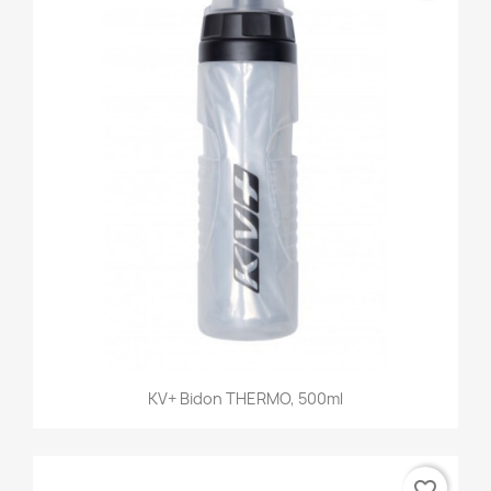
KV+ Bidon THERMO, 500ml
favorite_border