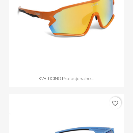
KV+ TICINO Profesjonalne...
favorite_border