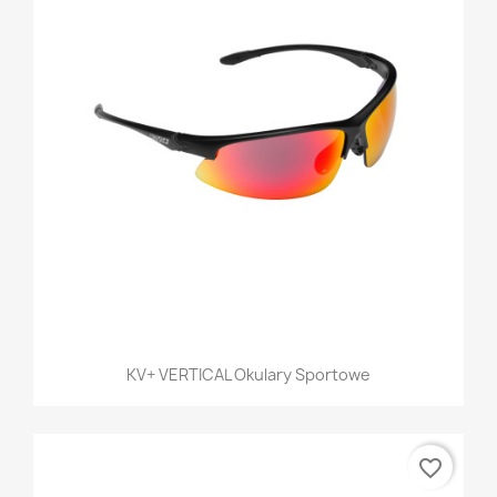
KV+ VERTICAL Okulary Sportowe
favorite_border