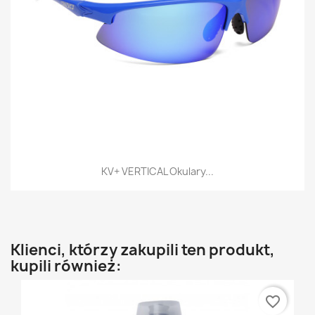
KV+ VERTICAL Okulary...
Klienci, którzy zakupili ten produkt,
kupili również:
favorite_border