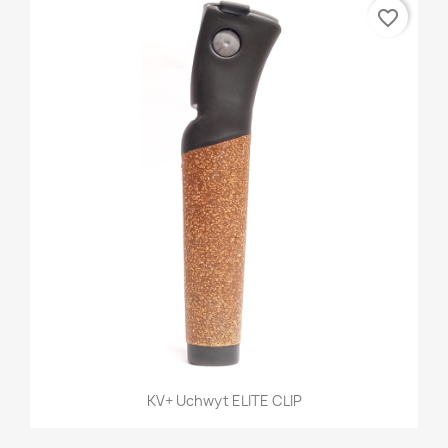
favorite_border
KV+ Uchwyt ELITE CLIP