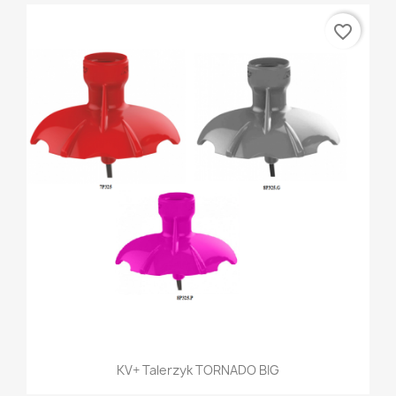
favorite_border
KV+ Talerzyk TORNADO BIG