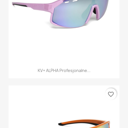
KV+ ALPHA Profesjonalne...
favorite_border