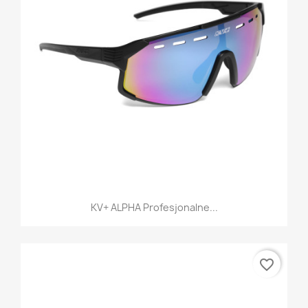
KV+ ALPHA Profesjonalne...
favorite_border