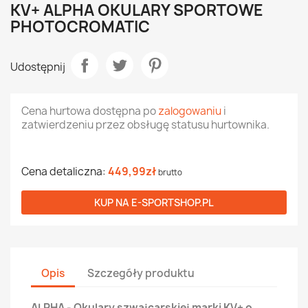
KV+ ALPHA OKULARY SPORTOWE
PHOTOCROMATIC
Udostępnij
Cena hurtowa dostępna po
zalogowaniu
i
zatwierdzeniu przez obsługę statusu hurtownika.
Cena detaliczna:
449,99zł
brutto
KUP NA
E-SPORTSHOP.PL
Opis
Szczegóły produktu
ALPHA - Okulary szwajcarskiej marki KV+ o