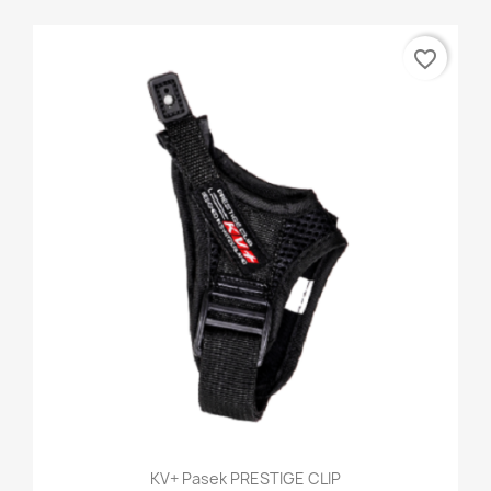
favorite_border
KV+ Pasek PRESTIGE CLIP