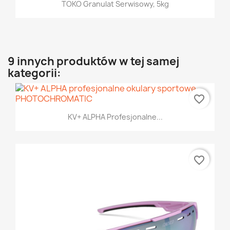
TOKO Granulat Serwisowy, 5kg
9 innych produktów w tej samej
kategorii:
favorite_border
KV+ ALPHA Profesjonalne...
favorite_border