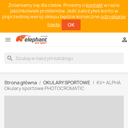
Zmieniamy się dla ciebie. Prosimy o
kontakt
w razie
jakichkolwiek problemów. Jeśli założyłeś konto w
poprzedniej wersji sklepu będzie konieczne
odzyskanie
hasła
.
OK


search
Strona główna
OKULARY SPORTOWE
KV+ ALPHA
Okulary sportowe PHOTOCROMATIC